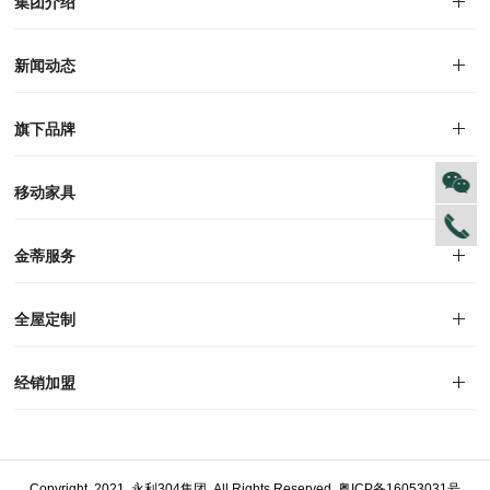
集团介绍
移动家具
企业文化
人才招聘
商学院
VR全景展厅
董事长介绍
永利304
新闻动态
对外公告
家居资讯
旗下品牌
品牌文化
荣誉资质
产品专利
电子画册
移动家具
迪尚
西瑞
洛斯
里奥
洛卡
美舍
新古典
纯美
金蒂服务
售后服务
防伪识别
投诉建议
全屋定制
风格定制
空间定制
户型案例
材质展示
预约量尺
经销加盟
全球网点
加盟创富
资料下载
Copyright 2021 永利304集团 All Rights Reserved
粤ICP备16053031号