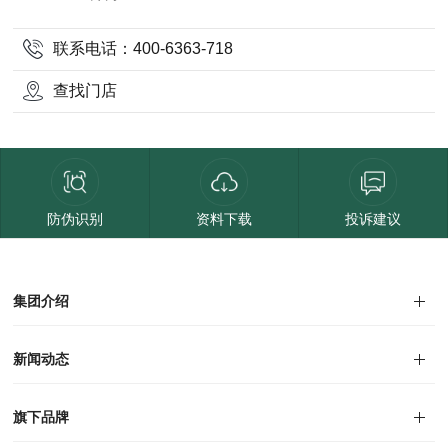
联系电话：400-6363-718
查找门店
防伪识别
资料下载
投诉建议
集团介绍
集团介绍
企业文化
人才招聘
商学院
VR全景展厅
董事长介绍
新闻动态
对外公告
家居资讯
旗下品牌